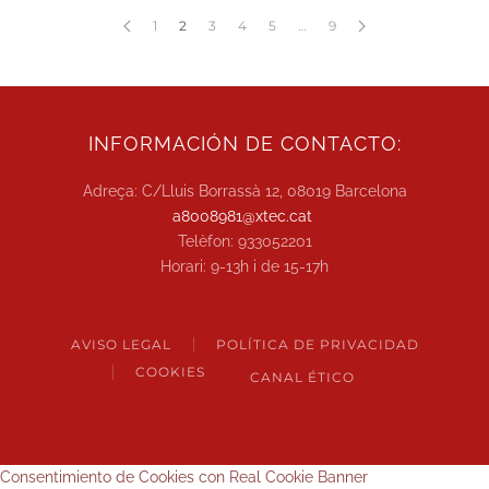
1
2
3
4
5
…
9
INFORMACIÓN DE CONTACTO:
Adreça: C/Lluis Borrassà 12, 08019 Barcelona
a8008981@xtec.cat
Telèfon: 933052201
Horari: 9-13h i de 15-17h
AVISO LEGAL
POLÍTICA DE PRIVACIDAD
COOKIES
CANAL ÉTICO
Consentimiento de Cookies con Real Cookie Banner