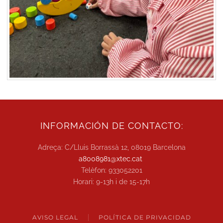
INFORMACIÓN DE CONTACTO:
Adreça: C/Lluis Borrassà 12, 08019 Barcelona
a8008981@xtec.cat
Telèfon: 933052201
Horari: 9-13h i de 15-17h
AVISO LEGAL
POLÍTICA DE PRIVACIDAD