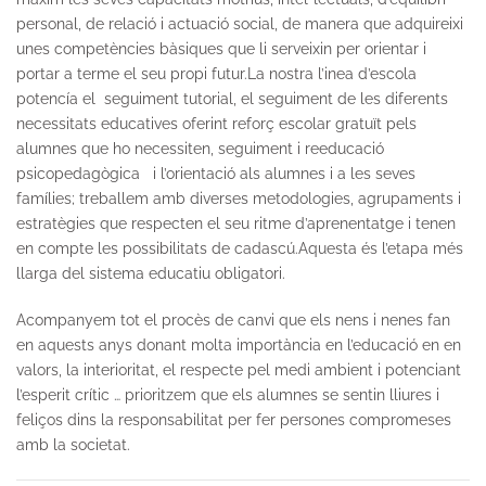
personal, de relació i actuació social, de manera que adquireixi
unes competències bàsiques que li serveixin per orientar i
portar a terme el seu propi futur.La nostra l’inea d’escola
potencía el seguiment tutorial, el seguiment de les diferents
necessitats educatives oferint reforç escolar gratuït pels
alumnes que ho necessiten, seguiment i reeducació
psicopedagògica i l’orientació als alumnes i a les seves
famílies; treballem amb diverses metodologies, agrupaments i
estratègies que respecten el seu ritme d’aprenentatge i tenen
en compte les possibilitats de cadascú.Aquesta és l’etapa més
llarga del sistema educatiu obligatori.
Acompanyem tot el procès de canvi que els nens i nenes fan
en aquests anys donant molta importància en l’educació en en
valors, la interioritat, el respecte pel medi ambient i potenciant
l’esperit crític … prioritzem que els alumnes se sentin lliures i
feliços dins la responsabilitat per fer persones compromeses
amb la societat.