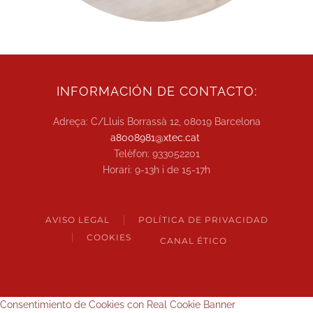
INFORMACIÓN DE CONTACTO:
Adreça: C/Lluis Borrassà 12, 08019 Barcelona
a8008981@xtec.cat
Telèfon: 933052201
Horari: 9-13h i de 15-17h
AVISO LEGAL
POLÍTICA DE PRIVACIDAD
COOKIES
CANAL ÉTICO
Consentimiento de Cookies con Real Cookie Banner