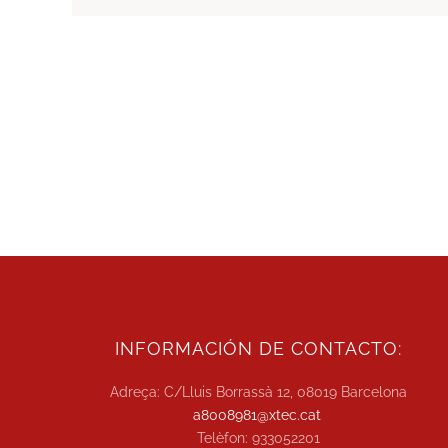
INFORMACIÓN DE CONTACTO:
Adreça: C/Lluis Borrassà 12, 08019 Barcelona
a8008981@xtec.cat
Telèfon: 933052201