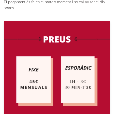
El pagament és fa en el mateix moment i no cal avisar el dia
abans.