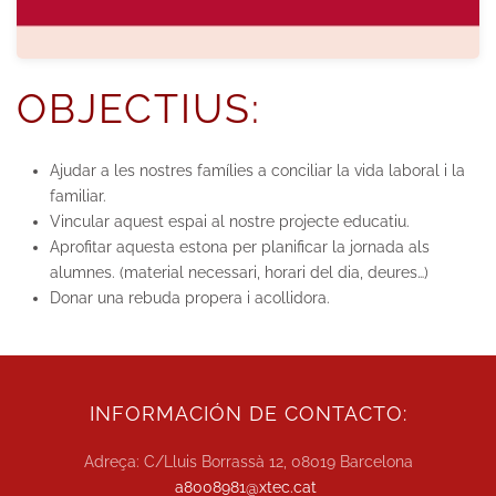
OBJECTIUS:
Ajudar a les nostres famílies a conciliar la vida laboral i la
familiar.
Vincular aquest espai al nostre projecte educatiu.
Aprofitar aquesta estona per planificar la jornada als
alumnes. (material necessari, horari del dia, deures…)
Donar una rebuda propera i acollidora.
INFORMACIÓN DE CONTACTO:
Adreça: C/Lluis Borrassà 12, 08019 Barcelona
a8008981@xtec.cat