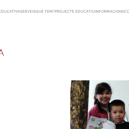
EDUCATIVA
SERVEIS
QUÈ FEM?
PROJECTE EDUCATIU
INFORMACIONS
CO
A