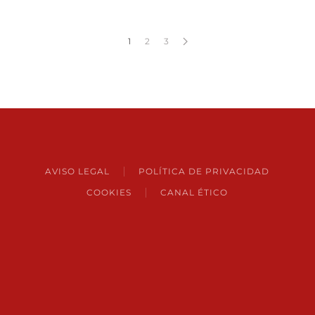
1
2
3
AVISO LEGAL
POLÍTICA DE PRIVACIDAD
COOKIES
CANAL ÉTICO