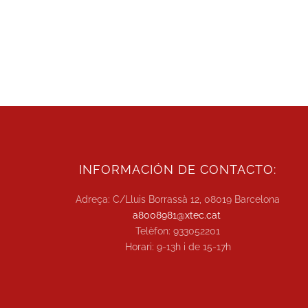
INFORMACIÓN DE CONTACTO:
Adreça: C/Lluis Borrassà 12, 08019 Barcelona
a8008981@xtec.cat
Telèfon: 933052201
Horari: 9-13h i de 15-17h