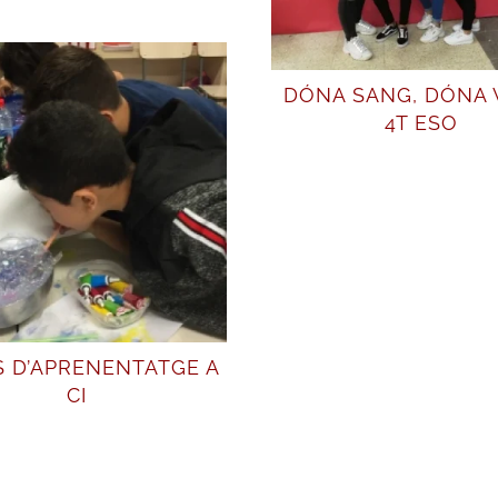
DÓNA SANG, DÓNA V
4T ESO
S D’APRENENTATGE A
CI