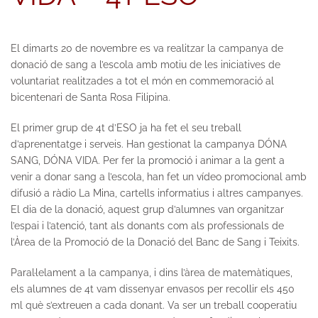
El dimarts 20 de novembre es va realitzar la campanya de
donació de sang a l’escola amb motiu de les iniciatives de
voluntariat realitzades a tot el món en commemoració al
bicentenari de Santa Rosa Filipina.
El primer grup de 4t d’ESO ja ha fet el seu treball
d’aprenentatge i serveis. Han gestionat la campanya DÓNA
SANG, DÓNA VIDA. Per fer la promoció i animar a la gent a
venir a donar sang a l’escola, han fet un vídeo promocional amb
difusió a ràdio La Mina, cartells informatius i altres campanyes.
El dia de la donació, aquest grup d’alumnes van organitzar
l’espai i l’atenció, tant als donants com als professionals de
l’Àrea de la Promoció de la Donació del Banc de Sang i Teixits.
Paral·lelament a la campanya, i dins l’àrea de matemàtiques,
els alumnes de 4t vam dissenyar envasos per recollir els 450
ml què s’extreuen a cada donant. Va ser un treball cooperatiu