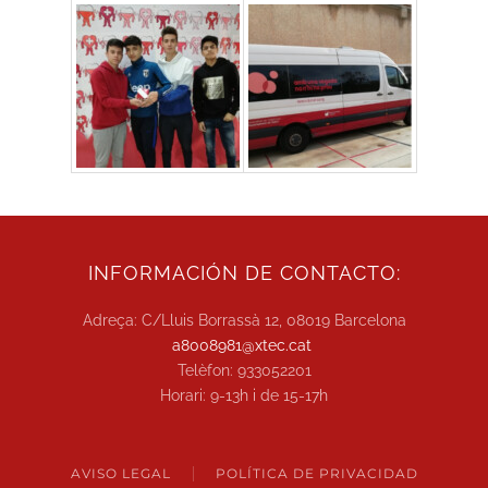
INFORMACIÓN DE CONTACTO:
Adreça: C/Lluis Borrassà 12, 08019 Barcelona
a8008981@xtec.cat
Telèfon: 933052201
Horari: 9-13h i de 15-17h
AVISO LEGAL
POLÍTICA DE PRIVACIDAD