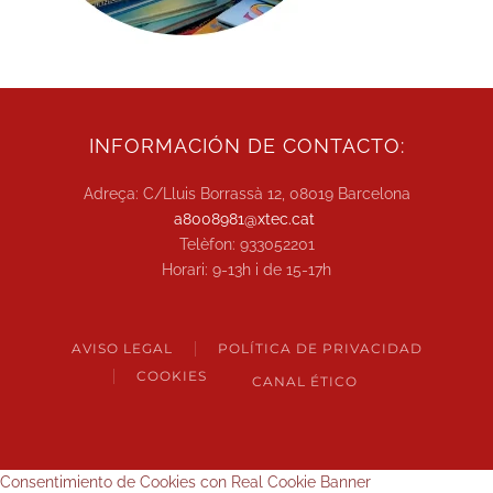
INFORMACIÓN DE CONTACTO:
Adreça: C/Lluis Borrassà 12, 08019 Barcelona
a8008981@xtec.cat
Telèfon: 933052201
Horari: 9-13h i de 15-17h
AVISO LEGAL
POLÍTICA DE PRIVACIDAD
COOKIES
CANAL ÉTICO
Consentimiento de Cookies con Real Cookie Banner