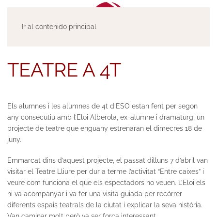
Ir al contenido principal
TEATRE A 4T
Els alumnes i les alumnes de 4t d’ESO estan fent per segon
any consecutiu amb l’Eloi Alberola, ex-alumne i dramaturg, un
projecte de teatre que enguany estrenaran el dimecres 18 de
juny.
Emmarcat dins d’aquest projecte, el passat dilluns 7 d’abril van
visitar el Teatre Lliure per dur a terme l’activitat “Entre caixes” i
veure com funciona el que els espectadors no veuen. L’Eloi els
hi va acompanyar i va fer una visita guiada per recórrer
diferents espais teatrals de la ciutat i explicar la seva història.
Van caminar molt però va ser força interessant.