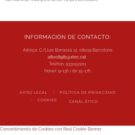
INFORMACIÓN DE CONTACTO:
Adreça: C/Lluis Borrassà 12, 08019 Barcelona
a8008981@xtec.cat
Telèfon: 933052201
Horari: 9-13h i de 15-17h
AVISO LEGAL
POLÍTICA DE PRIVACIDAD
COOKIES
CANAL ÉTICO
Consentimiento de Cookies con Real Cookie Banner