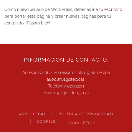
Como nuevo usuario de WordPress, deberías ir a
tu escritorio
para borrar esta página y crear nuevas páginas para tu
contenido. ¡Pásalo bien!
INFORMACIÓN DE CONTACTO:
Adreça: C/Lluis Borrassà 12, 08019 Barcelona
a8008981@xtec.cat
Telèfon: 933052201
Horari: 9-13h i de 15-17h
AVISO LEGAL
POLÍTICA DE PRIVACIDAD
COOKIES
CANAL ÉTICO