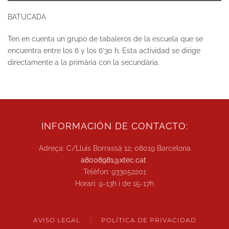
BATUCADA
Ten en cuenta un grupo de tabaleros de la escuela que se
encuentra entre los 6 y los 6’30 h. Esta actividad se dirige
directamente a la primària con la secundària.
INFORMACIÓN DE CONTACTO:
Adreça: C/Lluis Borrassà 12, 08019 Barcelona
a8008981@xtec.cat
Telèfon: 933052201
Horari: 9-13h i de 15-17h
AVISO LEGAL
POLÍTICA DE PRIVACIDAD