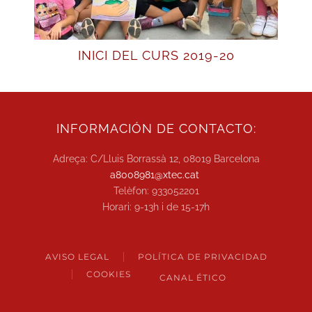
INICI DEL CURS 2019-20
INFORMACIÓN DE CONTACTO:
Adreça: C/Lluis Borrassà 12, 08019 Barcelona
a8008981@xtec.cat
Telèfon: 933052201
Horari: 9-13h i de 15-17h
AVISO LEGAL
POLÍTICA DE PRIVACIDAD
COOKIES
CANAL ÉTICO