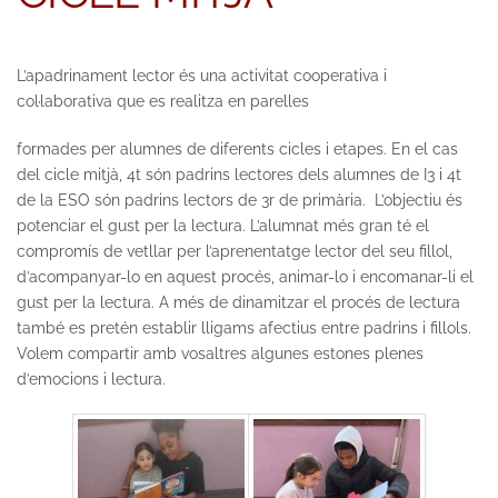
L’apadrinament lector és una activitat cooperativa i
col·laborativa que es realitza en parelles
formades per alumnes de diferents cicles i etapes. En el cas
del cicle mitjà, 4t són padrins lectores dels alumnes de I3 i 4t
de la ESO són padrins lectors de 3r de primària. L’objectiu és
potenciar el gust per la lectura. L’alumnat més gran té el
compromís de vetllar per l’aprenentatge lector del seu fillol,
d’acompanyar-lo en aquest procés, animar-lo i encomanar-li el
gust per la lectura. A més de dinamitzar el procés de lectura
també es pretén establir lligams afectius entre padrins i fillols.
Volem compartir amb vosaltres algunes estones plenes
d’emocions i lectura.