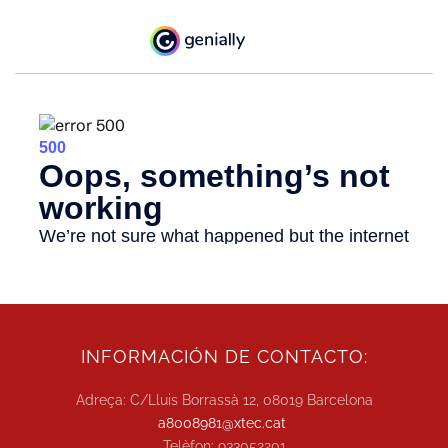
INFORMACIÓN DE CONTACTO:
Adreça: C/Lluis Borrassà 12, 08019 Barcelona
a8008981@xtec.cat
Telèfon: 933052201