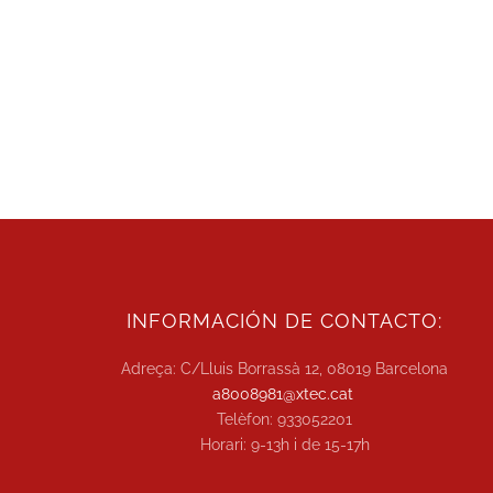
INFORMACIÓN DE CONTACTO:
Adreça: C/Lluis Borrassà 12, 08019 Barcelona
a8008981@xtec.cat
Telèfon: 933052201
Horari: 9-13h i de 15-17h