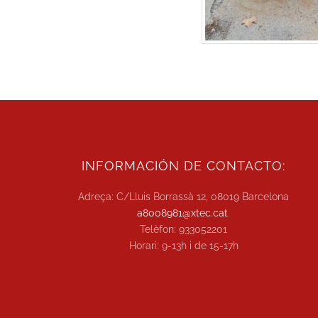
INFORMACIÓN DE CONTACTO:
Adreça: C/Lluis Borrassà 12, 08019 Barcelona
a8008981@xtec.cat
Telèfon: 933052201
Horari: 9-13h i de 15-17h