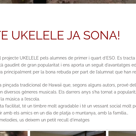
E UKELELE JA SONA!
l projecte UKELELE pels alumnes de primer i quart d’ESO. Es tracta 
tà gaudint de gran popularitat i ens aporta un seguit d’avantatges e
iva principalment per la bona rebuda per part de l’alumnat que han r
a pinçada tradicional de Hawaii que, segons alguns autors, prové de
 en diversos gèneres musicals. Els darrers anys s’ha tornat a populari
la música a l’escola.
 facilitat, té un timbre molt agradable i té un vessant social molt pos
ir amb els amics en un dia de platja o muntanya, amb la família…
 melodies, us deixem un petit recull d’imatges