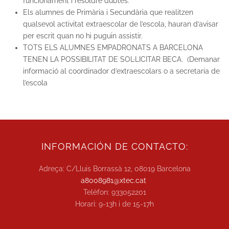
funcionament i resoldre dubtes.
Els alumnes de Primària i Secundària que realitzen
qualsevol activitat extraescolar de l’escola, hauran d’avisar
per escrit quan no hi puguin assistir.
TOTS ELS ALUMNES EMPADRONATS A BARCELONA
TENEN LA POSSIBILITAT DE SOL·LICITAR BECA. (Demanar
informació al coordinador d’extraescolars o a secretaria de
l’escola
INFORMACIÓN DE CONTACTO:
Adreça: C/Lluis Borrassà 12, 08019 Barcelona
a8008981@xtec.cat
Telèfon: 933052201
Horari: 9-13h i de 15-17h