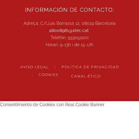
INFORMACIÓN DE CONTACTO:
Adreça: C/Lluis Borrassà 12, 08019 Barcelona
a8008981@xtec.cat
Telèfon: 933052201
Horari: 9-13h i de 15-17h
AVISO LEGAL
POLÍTICA DE PRIVACIDAD
COOKIES
CANAL ÉTICO
Consentimiento de Cookies con Real Cookie Banner