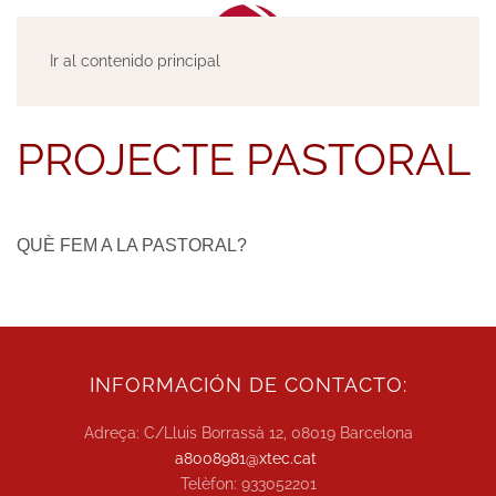
Ir al contenido principal
PROJECTE PASTORAL
QUÈ FEM A LA PASTORAL?
INFORMACIÓN DE CONTACTO:
Adreça: C/Lluis Borrassà 12, 08019 Barcelona
a8008981@xtec.cat
Telèfon: 933052201