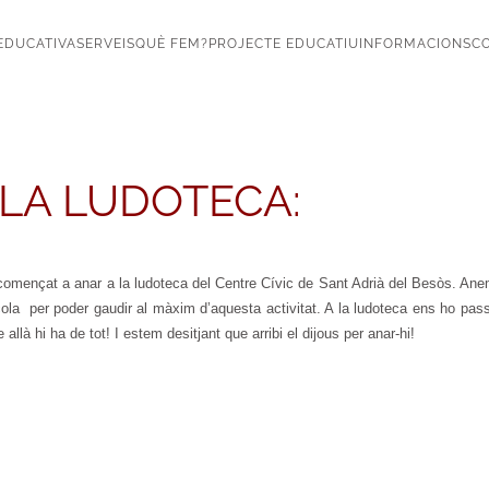
EDUCATIVA
SERVEIS
QUÈ FEM?
PROJECTE EDUCATIU
INFORMACIONS
CO
 LA LUDOTECA:
omençat a anar a la ludoteca del Centre Cívic de Sant Adrià del Besòs. Anem 
scola per poder gaudir al màxim d’aquesta activitat. A la ludoteca ens ho pa
llà hi ha de tot! I estem desitjant que arribi el dijous per anar-hi!