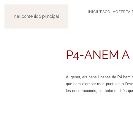
INICI
L'ESCOLA
OFERTA 
Ir al contenido principal
P4-ANEM A
Al gener, els nens i nenes de P4 hem c
que hem d’arribar molt puntuals a l’e
les construccions, els cotxes…I és que a