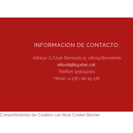
INFORMACIÓN DE CONTACTO:
Adreça: C/Lluis Borrassà 12, 08019 Barcelona
a8008981@xtec.cat
Telèfon: 933052201
Horari: 9-13h i de 15-17h
Consentimiento de Cookies con Real Cookie Banner