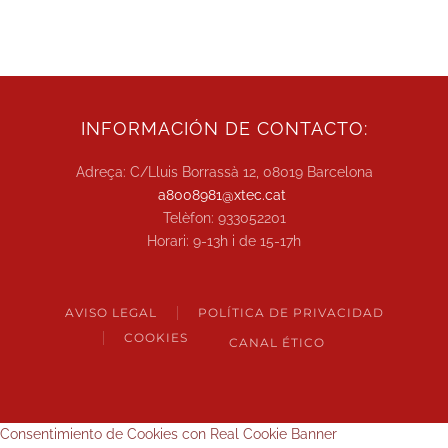
INFORMACIÓN DE CONTACTO:
Adreça: C/Lluis Borrassà 12, 08019 Barcelona
a8008981@xtec.cat
Telèfon: 933052201
Horari: 9-13h i de 15-17h
AVISO LEGAL
POLÍTICA DE PRIVACIDAD
COOKIES
CANAL ÉTICO
Consentimiento de Cookies con Real Cookie Banner