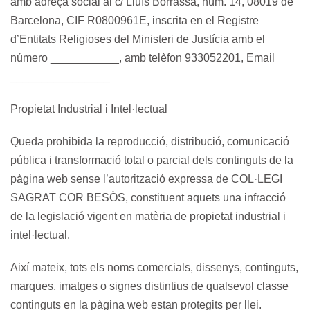
amb adreça social al c/ Lluís Borrassà, núm. 14, 08019 de
Barcelona, CIF R0800961E, inscrita en el Registre
d’Entitats Religioses del Ministeri de Justícia amb el
número ___________, amb telèfon 933052201, Email
________________
Propietat Industrial i Intel·lectual
Queda prohibida la reproducció, distribució, comunicació
pública i transformació total o parcial dels continguts de la
pàgina web sense l’autorització expressa de COL·LEGI
SAGRAT COR BESÒS, constituent aquets una infracció
de la legislació vigent en matèria de propietat industrial i
intel·lectual.
Així mateix, tots els noms comercials, dissenys, continguts,
marques, imatges o signes distintius de qualsevol classe
continguts en la pàgina web estan protegits per llei.